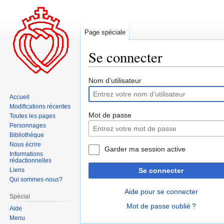
Page spéciale
Se connecter
Aller
Aller
Nom d’utilisateur
à
à
Accueil
la
la
Modifications récentes
navigation
recherche
Mot de passe
Toutes les pages
Personnages
Bibliothèque
Nous écrire
Garder ma session active
Informations
rédactionnelles
Liens
Se connecter
Qui sommes-nous?
Aide pour se connecter
Spécial
Mot de passe oublié ?
Aide
Menu