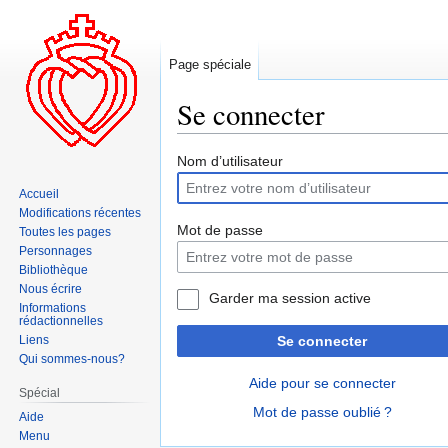
Page spéciale
Se connecter
Aller
Aller
Nom d’utilisateur
à
à
Accueil
la
la
Modifications récentes
navigation
recherche
Mot de passe
Toutes les pages
Personnages
Bibliothèque
Nous écrire
Garder ma session active
Informations
rédactionnelles
Liens
Se connecter
Qui sommes-nous?
Aide pour se connecter
Spécial
Mot de passe oublié ?
Aide
Menu