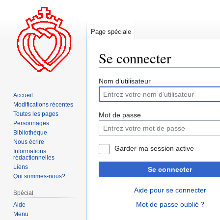
Page spéciale
Se connecter
Aller
Aller
Nom d’utilisateur
à
à
Accueil
la
la
Modifications récentes
navigation
recherche
Toutes les pages
Mot de passe
Personnages
Bibliothèque
Nous écrire
Garder ma session active
Informations
rédactionnelles
Liens
Se connecter
Qui sommes-nous?
Aide pour se connecter
Spécial
Mot de passe oublié ?
Aide
Menu