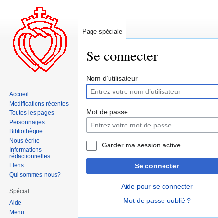
Page spéciale
Se connecter
Aller
Aller
Nom d’utilisateur
à
à
Accueil
la
la
Modifications récentes
navigation
recherche
Mot de passe
Toutes les pages
Personnages
Bibliothèque
Nous écrire
Garder ma session active
Informations
rédactionnelles
Liens
Se connecter
Qui sommes-nous?
Aide pour se connecter
Spécial
Mot de passe oublié ?
Aide
Menu