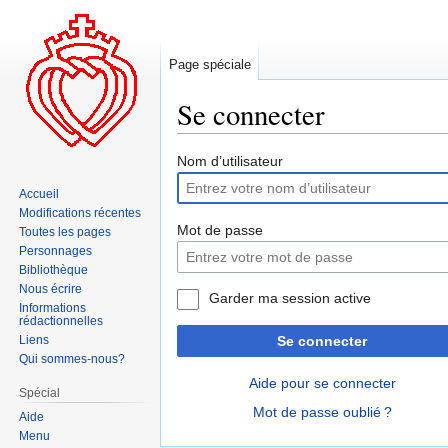
Page spéciale
Se connecter
Aller
Aller
Nom d’utilisateur
à
à
Accueil
la
la
Modifications récentes
navigation
recherche
Mot de passe
Toutes les pages
Personnages
Bibliothèque
Nous écrire
Garder ma session active
Informations
rédactionnelles
Liens
Se connecter
Qui sommes-nous?
Aide pour se connecter
Spécial
Mot de passe oublié ?
Aide
Menu