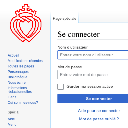
Page spéciale
Se connecter
Aller
Aller
Nom d’utilisateur
à
à
Accueil
la
la
Modifications récentes
navigation
recherche
Toutes les pages
Mot de passe
Personnages
Bibliothèque
Nous écrire
Garder ma session active
Informations
rédactionnelles
Liens
Se connecter
Qui sommes-nous?
Aide pour se connecter
Spécial
Mot de passe oublié ?
Aide
Menu