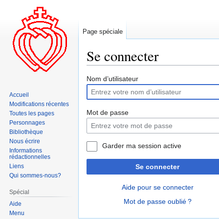
Page spéciale
Se connecter
Aller
Aller
Nom d’utilisateur
à
à
Accueil
la
la
Modifications récentes
navigation
recherche
Mot de passe
Toutes les pages
Personnages
Bibliothèque
Nous écrire
Garder ma session active
Informations
rédactionnelles
Liens
Se connecter
Qui sommes-nous?
Aide pour se connecter
Spécial
Mot de passe oublié ?
Aide
Menu