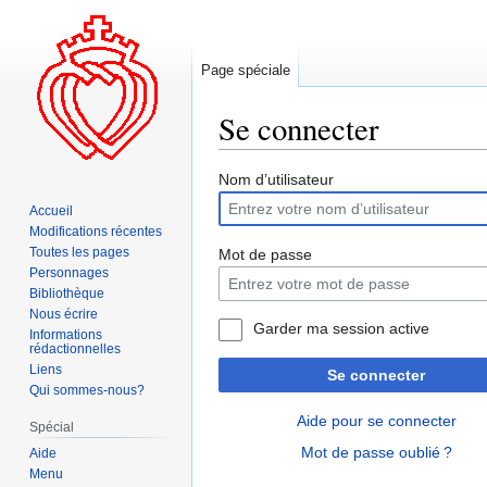
Page spéciale
Se connecter
Aller
Aller
Nom d’utilisateur
à
à
Accueil
la
la
Modifications récentes
navigation
recherche
Toutes les pages
Mot de passe
Personnages
Bibliothèque
Nous écrire
Garder ma session active
Informations
rédactionnelles
Liens
Se connecter
Qui sommes-nous?
Aide pour se connecter
Spécial
Mot de passe oublié ?
Aide
Menu