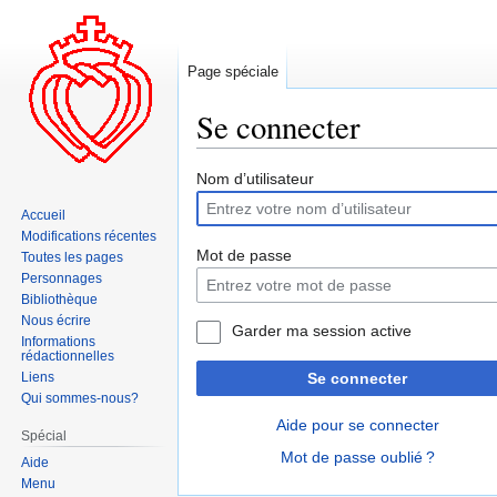
Page spéciale
Se connecter
Aller
Aller
Nom d’utilisateur
à
à
Accueil
la
la
Modifications récentes
navigation
recherche
Mot de passe
Toutes les pages
Personnages
Bibliothèque
Nous écrire
Garder ma session active
Informations
rédactionnelles
Liens
Se connecter
Qui sommes-nous?
Aide pour se connecter
Spécial
Mot de passe oublié ?
Aide
Menu