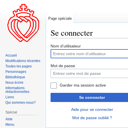
Page spéciale
Se connecter
Aller
Aller
Nom d’utilisateur
à
à
Accueil
la
la
Modifications récentes
navigation
recherche
Mot de passe
Toutes les pages
Personnages
Bibliothèque
Nous écrire
Garder ma session active
Informations
rédactionnelles
Liens
Se connecter
Qui sommes-nous?
Aide pour se connecter
Spécial
Mot de passe oublié ?
Aide
Menu