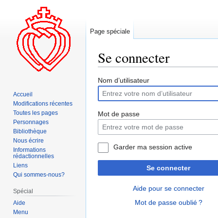
Page spéciale
Se connecter
Aller
Aller
Nom d’utilisateur
à
à
Accueil
la
la
Modifications récentes
navigation
recherche
Toutes les pages
Mot de passe
Personnages
Bibliothèque
Nous écrire
Garder ma session active
Informations
rédactionnelles
Liens
Se connecter
Qui sommes-nous?
Aide pour se connecter
Spécial
Mot de passe oublié ?
Aide
Menu