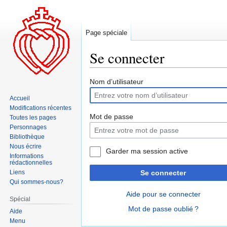
Page spéciale
Se connecter
Aller
Aller
Nom d’utilisateur
à
à
Accueil
la
la
Modifications récentes
navigation
recherche
Mot de passe
Toutes les pages
Personnages
Bibliothèque
Nous écrire
Garder ma session active
Informations
rédactionnelles
Liens
Se connecter
Qui sommes-nous?
Aide pour se connecter
Spécial
Mot de passe oublié ?
Aide
Menu