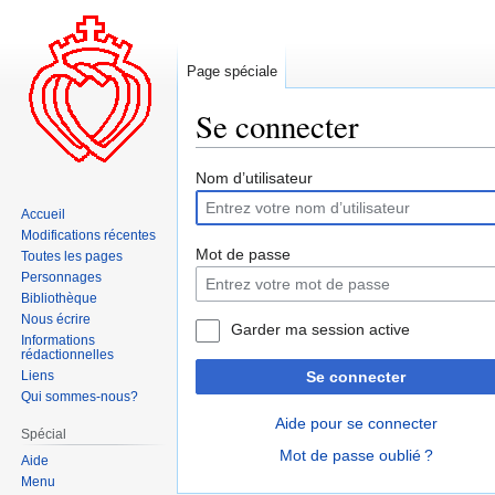
Page spéciale
Se connecter
Aller
Aller
Nom d’utilisateur
à
à
Accueil
la
la
Modifications récentes
navigation
recherche
Mot de passe
Toutes les pages
Personnages
Bibliothèque
Nous écrire
Garder ma session active
Informations
rédactionnelles
Liens
Se connecter
Qui sommes-nous?
Aide pour se connecter
Spécial
Mot de passe oublié ?
Aide
Menu