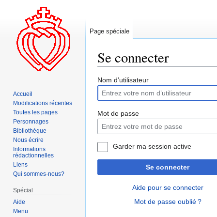
Page spéciale
Se connecter
Aller
Aller
Nom d’utilisateur
à
à
Accueil
la
la
Modifications récentes
navigation
recherche
Toutes les pages
Mot de passe
Personnages
Bibliothèque
Nous écrire
Garder ma session active
Informations
rédactionnelles
Liens
Se connecter
Qui sommes-nous?
Aide pour se connecter
Spécial
Mot de passe oublié ?
Aide
Menu