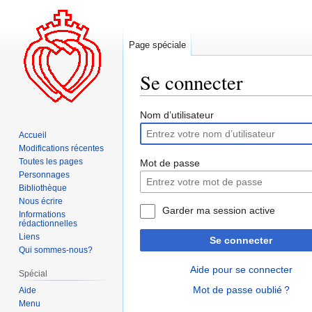
Page spéciale
Se connecter
Aller
Aller
Nom d’utilisateur
à
à
Accueil
la
la
Modifications récentes
navigation
recherche
Toutes les pages
Mot de passe
Personnages
Bibliothèque
Nous écrire
Garder ma session active
Informations
rédactionnelles
Liens
Se connecter
Qui sommes-nous?
Aide pour se connecter
Spécial
Mot de passe oublié ?
Aide
Menu