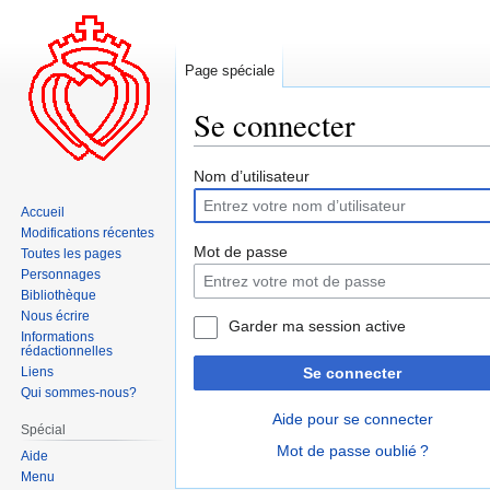
Page spéciale
Se connecter
Aller
Aller
Nom d’utilisateur
à
à
Accueil
la
la
Modifications récentes
navigation
recherche
Mot de passe
Toutes les pages
Personnages
Bibliothèque
Nous écrire
Garder ma session active
Informations
rédactionnelles
Liens
Se connecter
Qui sommes-nous?
Aide pour se connecter
Spécial
Mot de passe oublié ?
Aide
Menu