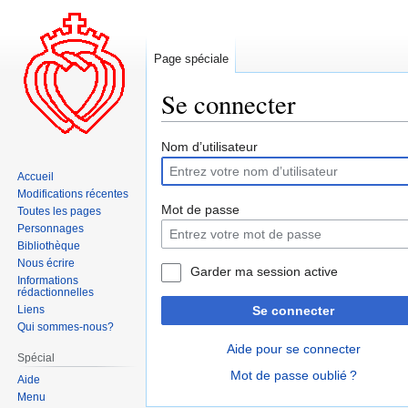
Page spéciale
Se connecter
Aller
Aller
Nom d’utilisateur
à
à
Accueil
la
la
Modifications récentes
navigation
recherche
Mot de passe
Toutes les pages
Personnages
Bibliothèque
Nous écrire
Garder ma session active
Informations
rédactionnelles
Liens
Se connecter
Qui sommes-nous?
Aide pour se connecter
Spécial
Mot de passe oublié ?
Aide
Menu