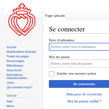
Page spéciale
Se connecter
Aller
Aller
Nom d’utilisateur
à
à
Accueil
la
la
Modifications récentes
navigation
recherche
Toutes les pages
Mot de passe
Personnages
Bibliothèque
Nous écrire
Garder ma session active
Informations
rédactionnelles
Liens
Se connecter
Qui sommes-nous?
Aide pour se connecter
Spécial
Mot de passe oublié ?
Aide
Menu