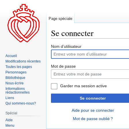
Page spéciale
Se connecter
Aller
Aller
Nom d’utilisateur
à
à
Accueil
la
la
Modifications récentes
navigation
recherche
Mot de passe
Toutes les pages
Personnages
Bibliothèque
Nous écrire
Garder ma session active
Informations
rédactionnelles
Liens
Se connecter
Qui sommes-nous?
Aide pour se connecter
Spécial
Mot de passe oublié ?
Aide
Menu