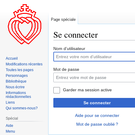
Page spéciale
Se connecter
Aller
Aller
Nom d’utilisateur
à
à
Accueil
la
la
Modifications récentes
navigation
recherche
Mot de passe
Toutes les pages
Personnages
Bibliothèque
Nous écrire
Garder ma session active
Informations
rédactionnelles
Liens
Se connecter
Qui sommes-nous?
Aide pour se connecter
Spécial
Mot de passe oublié ?
Aide
Menu