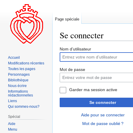
Page spéciale
Se connecter
Aller
Aller
Nom d’utilisateur
à
à
Accueil
la
la
Modifications récentes
navigation
recherche
Toutes les pages
Mot de passe
Personnages
Bibliothèque
Nous écrire
Garder ma session active
Informations
rédactionnelles
Liens
Se connecter
Qui sommes-nous?
Aide pour se connecter
Spécial
Mot de passe oublié ?
Aide
Menu