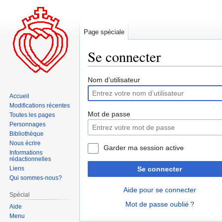
Page spéciale
Se connecter
Aller
Aller
Nom d’utilisateur
à
à
Accueil
la
la
Modifications récentes
navigation
recherche
Mot de passe
Toutes les pages
Personnages
Bibliothèque
Nous écrire
Garder ma session active
Informations
rédactionnelles
Liens
Se connecter
Qui sommes-nous?
Aide pour se connecter
Spécial
Mot de passe oublié ?
Aide
Menu