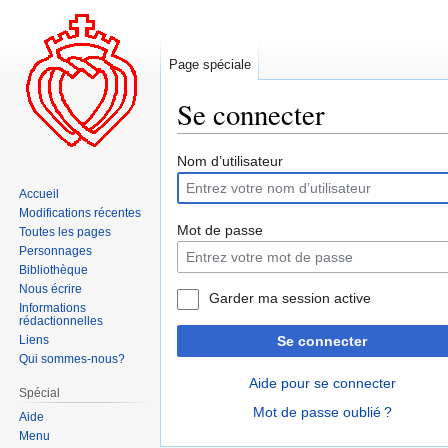
Page spéciale
Se connecter
Aller
Aller
Nom d’utilisateur
à
à
Accueil
la
la
Modifications récentes
navigation
recherche
Mot de passe
Toutes les pages
Personnages
Bibliothèque
Nous écrire
Garder ma session active
Informations
rédactionnelles
Liens
Se connecter
Qui sommes-nous?
Aide pour se connecter
Spécial
Mot de passe oublié ?
Aide
Menu