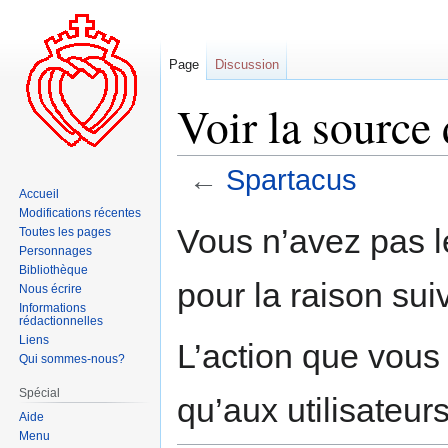
Page
Discussion
Voir la source
←
Spartacus
Accueil
Modifications récentes
Aller
Aller
Vous n’avez pas le
Toutes les pages
à
à
Personnages
la
la
Bibliothèque
pour la raison sui
navigation
recherche
Nous écrire
Informations
rédactionnelles
Liens
L’action que vous
Qui sommes-nous?
Spécial
qu’aux utilisateur
Aide
Menu