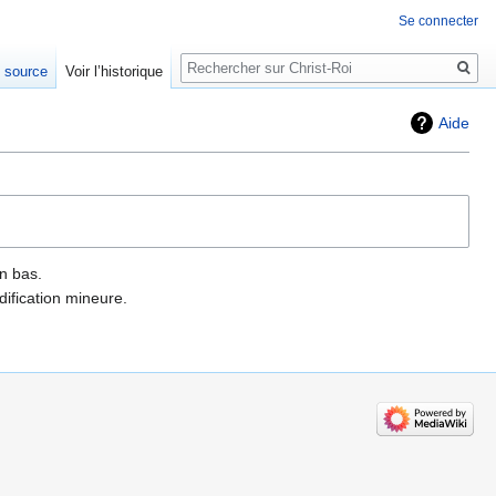
Se connecter
Rechercher
e source
Voir l’historique
Aide
n bas.
ification mineure.