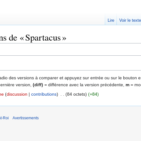
Lire
Voir le text
ns de « Spartacus »
 radio des versions à comparer et appuyez sur entrée ou sur le bouton e
dernière version,
(diff)
= différence avec la version précédente,
m
= mod
ne
discussion
contributions
‎
84 octets
+84
t-Roi
Avertissements