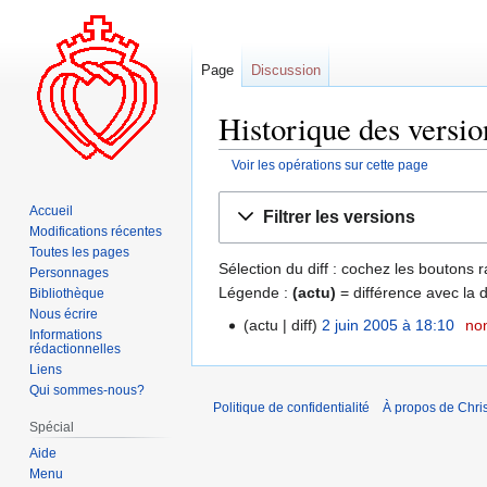
Page
Discussion
Historique des versio
Voir les opérations sur cette page
Aller
Aller
Accueil
Filtrer les versions
à
à
Modifications récentes
la
la
Toutes les pages
Sélection du diff : cochez les boutons
navigation
recherche
Personnages
Légende :
(actu)
= différence avec la 
Bibliothèque
Nous écrire
actu
diff
2 juin 2005 à 18:10
‎
no
Informations
rédactionnelles
Liens
Qui sommes-nous?
Politique de confidentialité
À propos de Chris
Spécial
Aide
Menu