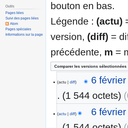
bouton en bas.
Outils
Pages liées
Légende :
(actu)
=
Suivi des pages liées
Atom
Pages spéciales
version,
(diff)
= di
Informations sur la page
précédente,
m
= m
6 févrie
actu
diff
1 544 octets
6 févrie
actu
diff
1 544 octets