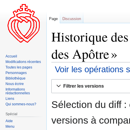
Page
Discussion
Historique des
des Apôtre »
Accueil
Modifications récentes
Voir les opérations 
Toutes les pages
Personnages
Bibliothèque
Aller
Aller
Nous écrire
Filtrer les versions
à
à
Informations
rédactionnelles
la
la
Liens
navigation
recherche
Sélection du diff 
Qui sommes-nous?
Spécial
versions à compar
Aide
Menu