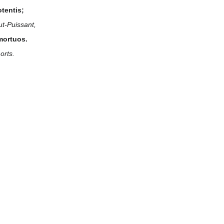
tentis;
ut-Puissant,
 mortuos.
orts.