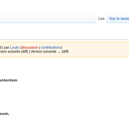
Lire
Voir le text
:31 par
Loulic
(
discussion
|
contributions
)
rsion actuelle (diff) | Version suivante → (diff)
potentem
icum,