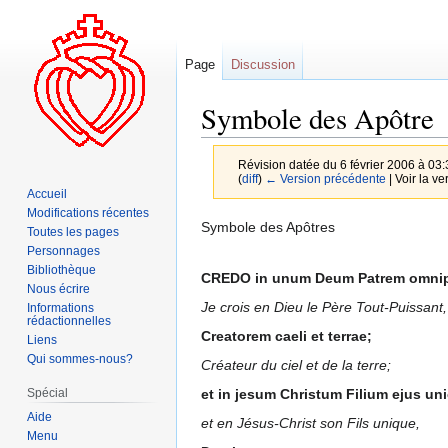
Page
Discussion
Symbole des Apôtre
Révision datée du 6 février 2006 à 03
(
diff
)
← Version précédente
| Voir la ve
Accueil
Modifications récentes
Aller
Aller
Symbole des Apôtres
Toutes les pages
à
à
Personnages
la
la
Bibliothèque
CREDO in unum Deum Patrem omni
Nous écrire
navigation
recherche
Je crois en Dieu le Père Tout-Puissant,
Informations
rédactionnelles
Creatorem caeli et terrae;
Liens
Qui sommes-nous?
Créateur du ciel et de la terre;
et in jesum Christum Filium ejus un
Spécial
Aide
et en Jésus-Christ son Fils unique,
Menu