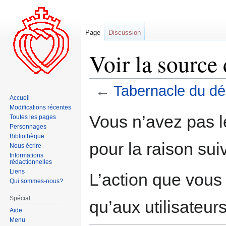
Page
Discussion
Voir la source
←
Tabernacle du d
Accueil
Modifications récentes
Aller
Aller
Vous n’avez pas le
Toutes les pages
à
à
Personnages
la
la
Bibliothèque
pour la raison sui
navigation
recherche
Nous écrire
Informations
rédactionnelles
Liens
L’action que vous
Qui sommes-nous?
Spécial
qu’aux utilisateur
Aide
Menu