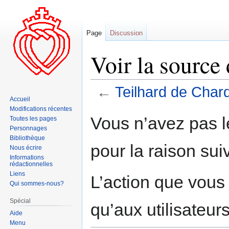
Page
Discussion
Voir la source
←
Teilhard de Char
Accueil
Modifications récentes
Aller
Aller
Vous n’avez pas le
Toutes les pages
à
à
Personnages
la
la
Bibliothèque
pour la raison sui
navigation
recherche
Nous écrire
Informations
rédactionnelles
Liens
L’action que vous
Qui sommes-nous?
Spécial
qu’aux utilisateur
Aide
Menu