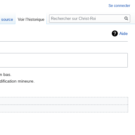
Se connecter
Rechercher
e source
Voir l’historique
Aide
n bas.
ification mineure.