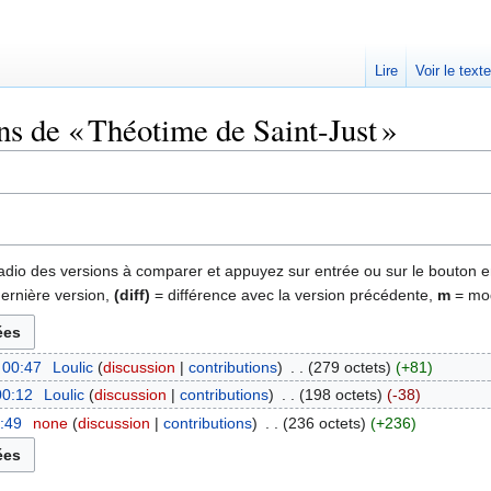
Lire
Voir le text
ns de « Théotime de Saint-Just »
 radio des versions à comparer et appuyez sur entrée ou sur le bouton e
dernière version,
(diff)
= différence avec la version précédente,
m
= mod
 00:47
‎
Loulic
discussion
contributions
‎
279 octets
+81
00:12
‎
Loulic
discussion
contributions
‎
198 octets
-38
2:49
‎
none
discussion
contributions
‎
236 octets
+236