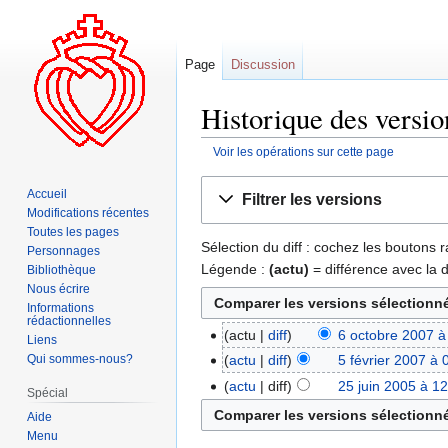
Page
Discussion
Historique des versio
Voir les opérations sur cette page
Aller
Aller
Accueil
Filtrer les versions
à
à
Modifications récentes
la
la
Toutes les pages
Sélection du diff : cochez les boutons
navigation
recherche
Personnages
Légende :
(actu)
= différence avec la 
Bibliothèque
Nous écrire
Informations
rédactionnelles
actu
diff
6 octobre 2007 à
Liens
Qui sommes-nous?
actu
diff
5 février 2007 à 
actu
diff
25 juin 2005 à 1
Spécial
Aide
Menu