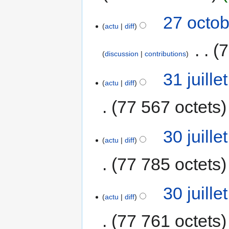
27 octob
actu
diff
‎
7
discussion
contributions
31 juill
actu
diff
77 567 octets
30 juill
actu
diff
77 785 octets
30 juill
actu
diff
77 761 octets