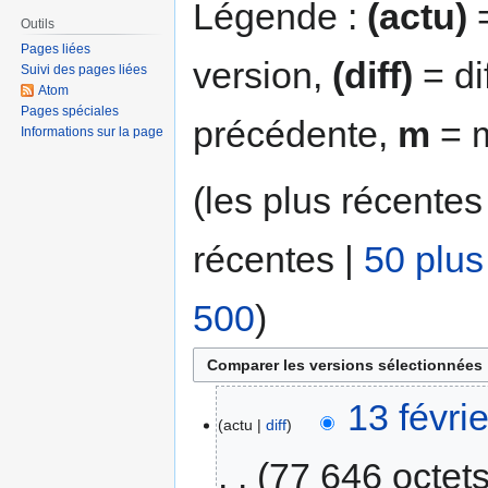
Légende :
(actu)
=
Outils
Pages liées
version,
(diff)
= di
Suivi des pages liées
Atom
Pages spéciales
précédente,
m
= m
Informations sur la page
(les plus récentes
récentes |
50 plus
500
)
13 févri
actu
diff
77 646 octet