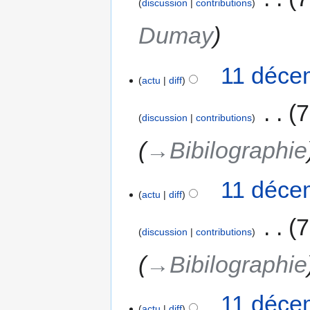
discussion
contributions
Dumay
11 déce
actu
diff
‎
7
discussion
contributions
→‎Bibilographie
11 déce
actu
diff
‎
7
discussion
contributions
→‎Bibilographie
11 déce
actu
diff