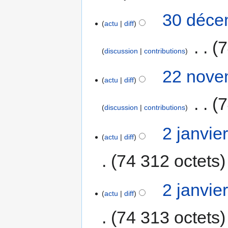
30 déce
actu
diff
‎
7
discussion
contributions
22 nove
actu
diff
‎
7
discussion
contributions
2 janvie
actu
diff
74 312 octets
2 janvie
actu
diff
74 313 octets