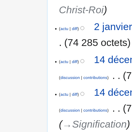
Christ-Roi
2 janvie
actu
diff
74 285 octets
14 déce
actu
diff
‎
7
discussion
contributions
14 déce
actu
diff
‎
7
discussion
contributions
→‎Signification