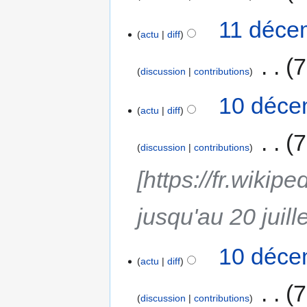
11 déce
actu
diff
‎
7
discussion
contributions
10 déce
actu
diff
‎
7
discussion
contributions
[https://fr.wikip
jusqu'au 20 juill
10 déce
actu
diff
‎
7
discussion
contributions