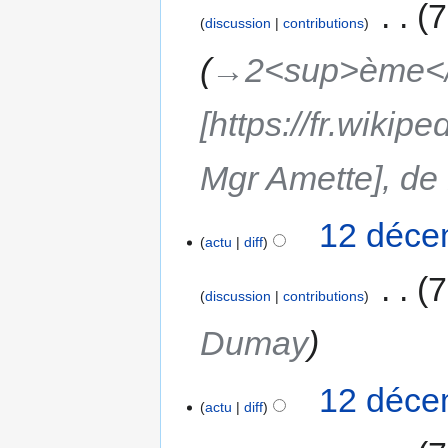
‎
7
discussion
contributions
→‎2<sup>ème</
[https://fr.wiki
Mgr Amette], de
12 déce
actu
diff
‎
7
discussion
contributions
Dumay
12 déce
actu
diff