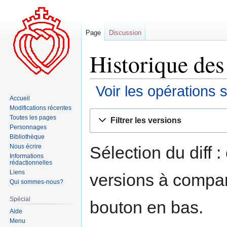
Page
Discussion
Historique des 
Voir les opérations 
Accueil
Modifications récentes
Aller
Aller
Toutes les pages
Filtrer les versions
à
à
Personnages
la
la
Bibliothèque
navigation
recherche
Sélection du diff 
Nous écrire
Informations
rédactionnelles
Liens
versions à compar
Qui sommes-nous?
Spécial
bouton en bas.
Aide
Menu