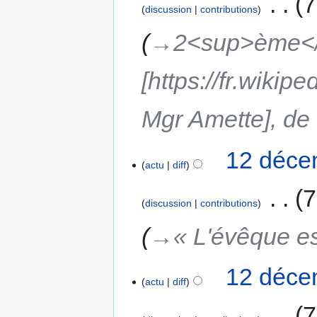
‎
7
discussion
contributions
→‎2<sup>ème</
[https://fr.wiki
Mgr Amette], de
12 déce
actu
diff
‎
7
discussion
contributions
→‎« L'évêque es
12 déce
actu
diff
‎
7