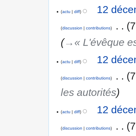
12 déce
actu
diff
‎
7
discussion
contributions
→‎« L'évêque es
12 déce
actu
diff
‎
7
discussion
contributions
les autorités
12 déce
actu
diff
‎
7
discussion
contributions