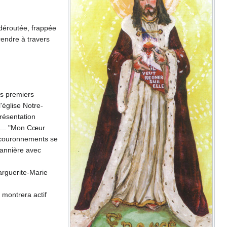
 déroutée, frappée
rendre à travers
es premiers
'église Notre-
résentation
oi... "Mon Cœur
s couronnements se
annière avec
rguerite-Marie
 montrera actif