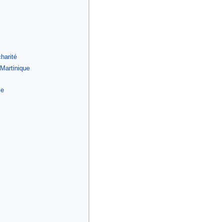
harité
 Martinique
se