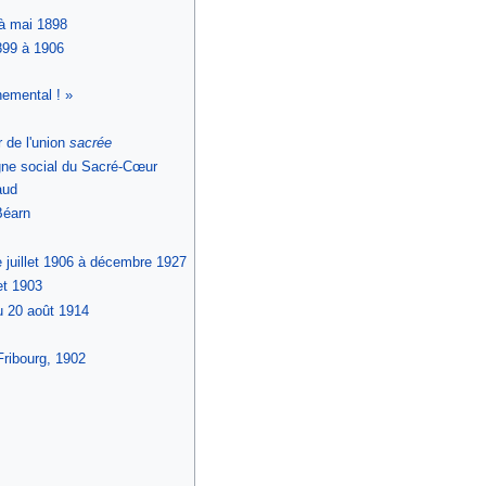
à mai 1898
899 à 1906
nemental ! »
 de l'union
sacrée
gne social du Sacré-Cœur
aud
Béarn
juillet 1906 à décembre 1927
et 1903
u 20 août 1914
Fribourg, 1902