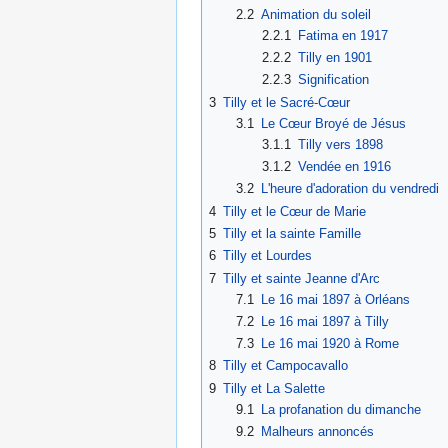
2.2
Animation du soleil
2.2.1
Fatima en 1917
2.2.2
Tilly en 1901
2.2.3
Signification
3
Tilly et le Sacré-Cœur
3.1
Le Cœur Broyé de Jésus
3.1.1
Tilly vers 1898
3.1.2
Vendée en 1916
3.2
L'heure d'adoration du vendredi
4
Tilly et le Cœur de Marie
5
Tilly et la sainte Famille
6
Tilly et Lourdes
7
Tilly et sainte Jeanne d'Arc
7.1
Le 16 mai 1897 à Orléans
7.2
Le 16 mai 1897 à Tilly
7.3
Le 16 mai 1920 à Rome
8
Tilly et Campocavallo
9
Tilly et La Salette
9.1
La profanation du dimanche
9.2
Malheurs annoncés