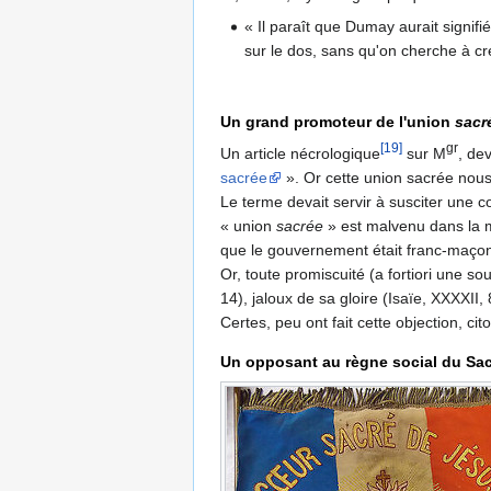
« Il paraît que Dumay aurait signifi
sur le dos, sans qu'on cherche à 
Un grand promoteur de l'union
sacr
[19]
gr
Un article nécrologique
sur M
, de
sacrée
». Or cette union sacrée nous
Le terme devait servir à susciter une 
« union
sacrée
» est malvenu dans la me
que le gouvernement était franc-maço
Or, toute promiscuité (a fortiori une s
14), jaloux de sa gloire (Isaïe, XXXXI
Certes, peu ont fait cette objection, c
Un opposant au règne social du Sa