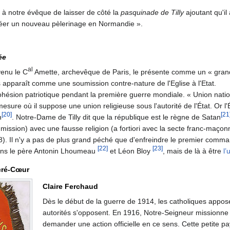
é à notre évêque de laisser de côté la
pasquinade de Tilly
ajoutant qu'il
créer un nouveau pèlerinage en Normandie ».
ée
al
venu le C
Amette, archevêque de Paris, le présente comme un « gra
 apparaît comme une soumission contre-nature de l'Eglise à l'Etat.
cohésion patriotique pendant la première guerre mondiale. « Union nati
sure où il suppose une union religieuse sous l'autorité de l'État. Or l'É
[20]
[21
n
. Notre-Dame de Tilly dit que la république est le règne de Satan
oumission) avec une fausse religion (a fortiori avec la secte franc-maço
I, 8). Il n'y a pas de plus grand péché que d'enfreindre le premier com
[22]
[23]
itons le père Antonin Lhoumeau
et Léon Bloy
, mais de là à être
l
cré-Cœur
Claire Ferchaud
Dès le début de la guerre de 1914, les catholiques appo
autorités s'opposent. En 1916, Notre-Seigneur missionn
demander une action officielle en ce sens. Cette petite p