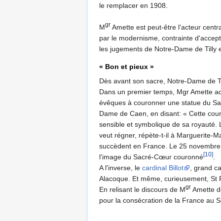
le remplacer en 1908.
gr
M
Amette est peut-être l'acteur centr
par le modernisme, contrainte d'accept
les jugements de Notre-Dame de Tilly 
« Bon et pieux »
Dès avant son sacre, Notre-Dame de Ti
Dans un premier temps, Mgr Amette acce
évêques à couronner une statue du Sacr
Dame de Caen, en disant: « Cette couro
sensible et symbolique de sa royauté. L
veut régner, répète-t-il à Marguerite
succèdent en France. Le 25 novembre,
[10]
l'image du Sacré-Cœur couronné
.
A l'inverse, le
cardinal Billot
, grand ca
Alacoque. Et même, curieusement, St 
gr
En relisant le discours de M
Amette de
pour la consécration de la France au Sa