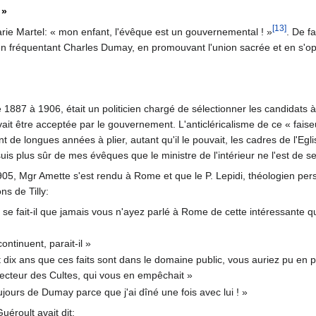
 »
[13]
arie Martel: « mon enfant, l'évêque est un gouvernemental ! »
. De fa
n fréquentant Charles Dumay, en promouvant l'union sacrée et en s'o
1887 à 1906, était un politicien chargé de sélectionner les candidats à
ait être acceptée par le gouvernement. L'anticléricalisme de ce « faise
dant de longues années à plier, autant qu'il le pouvait, les cadres de l'
suis plus sûr de mes évêques que le ministre de l'intérieur ne l'est de s
05, Mgr Amette s'est rendu à Rome et que le P. Lepidi, théologien per
s de Tilly:
se fait-il que jamais vous n'ayez parlé à Rome de cette intéressante q
continuent, parait-il »
dix ans que ces faits sont dans le domaine public, vous auriez pu en p
ecteur des Cultes, qui vous en empê­chait »
ours de Dumay parce que j'ai dîné une fois avec lui ! »
Guéroult avait dit: