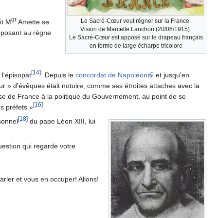
gr
Le Sacré-Cœur veut régner sur la France.
it M
Amette se
Vision de Marcelle Lanchon (20/06/1915).
pposant au règne
Le Sacré-Cœur est apposé sur le drapeau français
en forme de large écharpe tricolore
[14]
 l'épisopat
. Depuis le
concordat de Napoléon
et jusqu'en
ur » d'évêques était notoire, comme ses étroites attaches avec la
Eglise de France à la politique du Gouvernement, au point de se
[16]
es préfets »
.
[18]
sonnel
du pape Léon XIII, lui
uestion qui regarde votre
arler et vous en occuper! Allons!