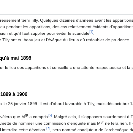
usement terni Tilly. Quelques dizaines d'années avant les apparition
y a eu pendant les apparitions, des cas relativement évidents d'appari
[1]
ion et qu'il faut supplier pour éviter le scandale
.
 Tilly ont eu beau jeu et l'évêque du lieu a dû redoubler de prudence.
squ'à mai 1898
r le lieu des apparitions et conseillé « une attente respectueuse et la 
 1899 à 1906
e 25 janvier 1899. Il est d'abord favorable à Tilly, mais dès octobre 18
gr
[5]
évèlera que M
a compris
. Malgré cela, il s'opposera sourdement à Ti
gr
mette de nommer une commission d'enquête mais M
ne fera rien. Il
[7]
l interdira cette dévotion
, sera nommé coadjuteur de l'archevêque d