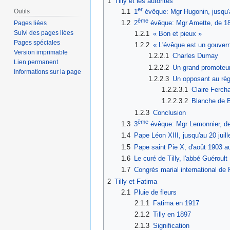
1
Tilly et les autorités
er
Outils
1.1
1
évêque: Mgr Hugonin, jusqu'
ème
1.2
2
évêque: Mgr Amette, de 1
Pages liées
Suivi des pages liées
1.2.1
« Bon et pieux »
Pages spéciales
1.2.2
« L'évêque est un gouver
Version imprimable
1.2.2.1
Charles Dumay
Lien permanent
1.2.2.2
Un grand promoteur
Informations sur la page
1.2.2.3
Un opposant au rè
1.2.2.3.1
Claire Ferch
1.2.2.3.2
Blanche de 
1.2.3
Conclusion
ème
1.3
3
évêque: Mgr Lemonnier, de 
1.4
Pape Léon XIII, jusqu'au 20 juill
1.5
Pape saint Pie X, d'août 1903 a
1.6
Le curé de Tilly, l'abbé Guéroult
1.7
Congrès marial international de 
2
Tilly et Fatima
2.1
Pluie de fleurs
2.1.1
Fatima en 1917
2.1.2
Tilly en 1897
2.1.3
Signification