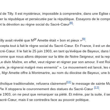
al de Tilly. Il est mystérieux, impossible à comprendre, dans une Eglise
er la république et persécutée par la république. Essayons de le comp
[8]
et la dévotion au règne social du Sacré-Cœur
:
gr
[9]
lly avait révélé que M
Amette était « bon et pieux »
.
pta tout à fait le règne social du Sacré-Cœur. En France, il est un d
é-Cœur. Il le fait le 25 juin 1903, en tant qu'évêque de Bayeux, dans l
nne que nous allons déposer sur la tête de Notre-Seigneur, est la rep
e divin Maître, en effet, veut régner et régner par son amour. Il est R
-Marie, je régnerai malgré mes ennemis" ». Le mouvement est lancé, le
 Mgr Amette offre à Montmartre, au nom du diocèse de Bayeux, une b
[11]
tholique traditionaliste, refusera clairement
le message de sainte Ma
[12]
Pie X stoppera le couronnement des statues du Sacré-Cœur
.
 1903, on ne peut que remarquer sa piété. Et même, par la suite, il se
cré-Cœur, mais il se contredira face au pouvoir politique.