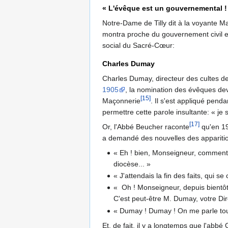
« L'évêque est un gouvernemental !
Notre-Dame de Tilly dit à la voyante M
montra proche du gouvernement civil e
social du Sacré-Cœur:
Charles Dumay
Charles Dumay, directeur des cultes de 
1905
, la nomination des évêques dev
[15]
Maçonnerie
. Il s'est appliqué pen­
permettre cette parole insultante: « je 
[17]
Or, l'Abbé Beucher raconte
qu'en 19
a demandé des nouvelles des apparition
« Eh ! bien, Monseigneur, comment 
diocèse... »
« J'attendais la fin des faits, qui se 
« Oh ! Monseigneur, depuis bientôt 
C'est peut-être M. Dumay, votre Dir
« Dumay ! Dumay ! On me parle touj
Et, de fait, il y a longtemps que l'abbé 