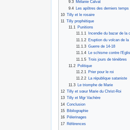
9.3
Mélanie Calvat
9.4
Les apôtres des derniers temps
10
Tilly et le rosaire
11
Tilly prophétique
11.1
Punitions
11.1.1
Incendie du bazar de la c
11.1.2
Eruption du volcan de la
11.1.3
Guerre de 14-18
11.1.4
Le schisme contre l'Egli
11.1.5
Trois jours de ténèbres
11.2
Politique
11.2.1
Prier pour le roi
11.2.2
La république sataniste
11.3
Le triomphe de Marie
12
Tilly et sœur Marie du Christ-Roi
13
Tilly et Mgr Vachère
14
Conclusion
15
Bibilographie
16
Pèlerinages
17
Références