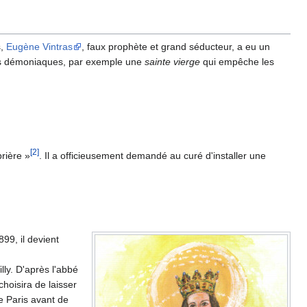
s,
Eugène Vintras
, faux prophète et grand séducteur, a eu un
tions démoniaques, par exemple une
sainte vierge
qui empêche les
[2]
prière »
. Il a officieusement demandé au curé d'installer une
99, il devient
lly. D'après l'abbé
 choisira de laisser
e Paris avant de