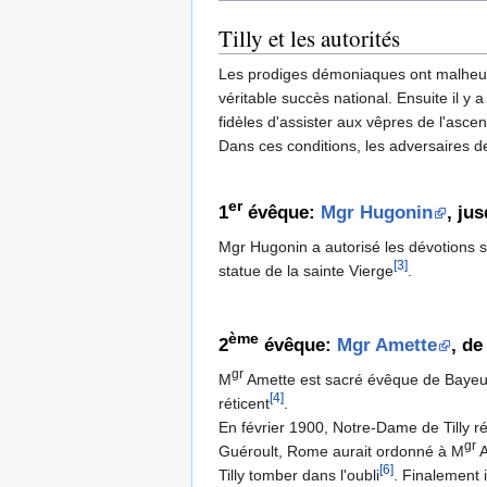
Tilly et les autorités
Les prodiges démoniaques ont malheure
véritable succès national. Ensuite il 
fidèles d'assister aux vêpres de l'ascens
Dans ces conditions, les adversaires de
er
1
évêque:
Mgr Hugonin
, ju
Mgr Hugonin a autorisé les dévotions su
[3]
statue de la sainte Vierge
.
ème
2
évêque:
Mgr Amette
, de
gr
M
Amette est sacré évêque de Bayeux l
[4]
réticent
.
En février 1900, Notre-Dame de Tilly r
gr
Guéroult, Rome aurait ordonné à M
A
[6]
Tilly tomber dans l'oubli
. Finalement i