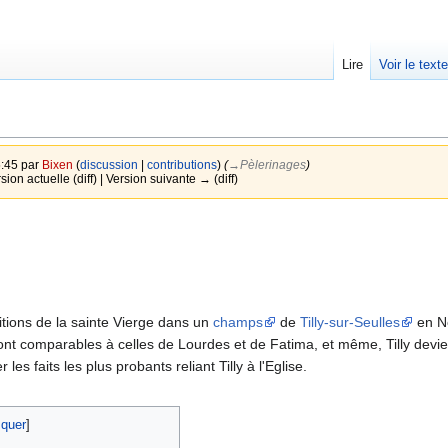
Lire
Voir le text
5:45 par
Bixen
(
discussion
|
contributions
)
(
→‎Pèlerinages
)
rsion actuelle (diff) | Version suivante → (diff)
tions de la sainte Vierge dans un
champs
de
Tilly-sur-Seulles
en No
sont comparables à celles de Lourdes et de Fatima, et même, Tilly dev
es faits les plus probants reliant Tilly à l'Eglise.