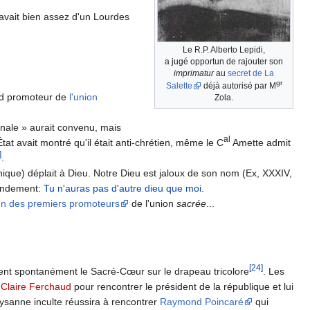
 avait bien assez d'un Lourdes
Le R.P. Alberto Lepidi,
a jugé opportun de rajouter son
imprimatur
au
secret de La
gr
Salette
déjà autorisé par M
nd promoteur de
l'union
Zola.
onale » aurait convenu, mais
al
tat avait montré qu'il était anti-chrétien, même le C
Amette admit
]
.
nnique) déplait à Dieu. Notre Dieu est jaloux de son nom (Ex, XXXIV,
mandement:
Tu n'auras pas d'autre dieu que moi
.
’un des premiers promoteurs
de l'union
sacrée
...
[24]
sent spontanément le Sacré-Cœur sur le drapeau tricolore
. Les
e
Claire Ferchaud
pour rencontrer le président de la république et lui
aysanne inculte réussira à rencontrer
Raymond Poincaré
qui