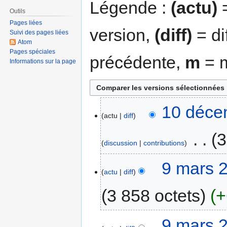
Légende :
(actu)
=
Outils
Pages liées
version,
(diff)
= di
Suivi des pages liées
Atom
Pages spéciales
précédente,
m
= m
Informations sur la page
10 déce
actu
diff
‎
3
discussion
contributions
9 mars 
actu
diff
3 858 octets
+
9 mars 