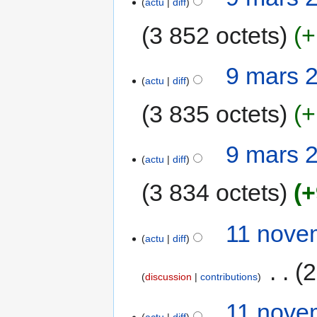
actu
diff
3 852 octets
+
9 mars 
actu
diff
3 835 octets
+
9 mars 
actu
diff
3 834 octets
+
11 nove
actu
diff
‎
2
discussion
contributions
11 nove