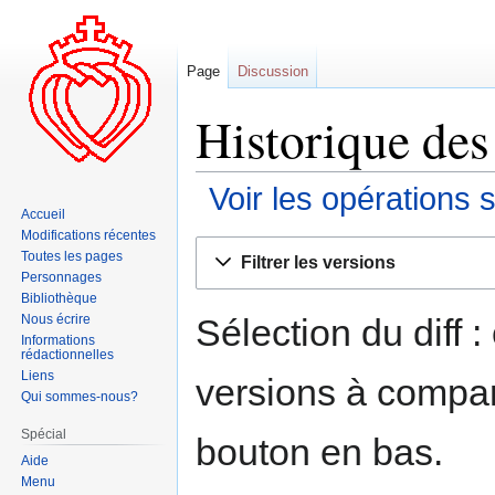
Page
Discussion
Historique des
Voir les opérations 
Accueil
Modifications récentes
Aller
Aller
Toutes les pages
Filtrer les versions
à
à
Personnages
la
la
Bibliothèque
navigation
recherche
Sélection du diff 
Nous écrire
Informations
rédactionnelles
Liens
versions à compar
Qui sommes-nous?
Spécial
bouton en bas.
Aide
Menu