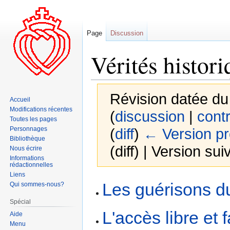
Page
Discussion
Vérités histori
Révision datée du
Accueil
Modifications récentes
(
discussion
|
contr
Toutes les pages
Personnages
(
diff
)
← Version p
Bibliothèque
(diff) | Version sui
Nous écrire
Informations
rédactionnelles
Liens
Aller
Aller
Les guérisons d
Qui sommes-nous?
à
à
Spécial
la
la
L'accès libre et 
Aide
navigation
recherche
Menu