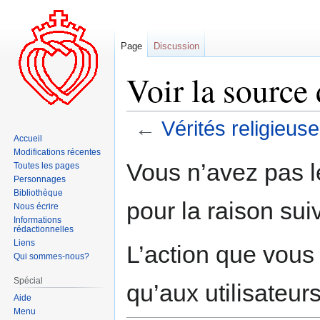
Page
Discussion
Voir la source 
←
Vérités religieus
Accueil
Modifications récentes
Aller
Aller
Vous n’avez pas le
Toutes les pages
à
à
Personnages
la
la
Bibliothèque
pour la raison sui
navigation
recherche
Nous écrire
Informations
rédactionnelles
Liens
L’action que vous
Qui sommes-nous?
Spécial
qu’aux utilisateur
Aide
Menu