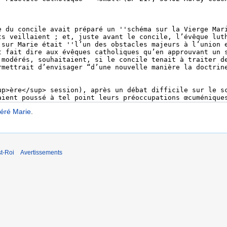
déré Marie
.
t-Roi
Avertissements