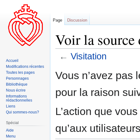
Page
Discussion
Voir la source 
←
Visitation
Accueil
Modifications récentes
Aller
Aller
Vous n’avez pas le
Toutes les pages
à
à
Personnages
la
la
Bibliothèque
pour la raison sui
navigation
recherche
Nous écrire
Informations
rédactionnelles
Liens
L’action que vous
Qui sommes-nous?
Spécial
qu’aux utilisateur
Aide
Menu