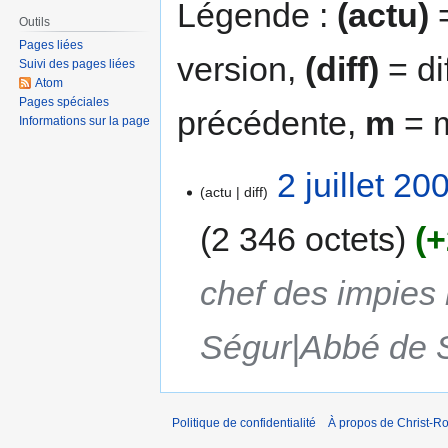
Légende :
(actu)
=
Outils
Pages liées
version,
(diff)
= di
Suivi des pages liées
Atom
Pages spéciales
précédente,
m
= m
Informations sur la page
2 juillet 2
actu
diff
2 346 octets
+
chef des impies 
Ségur|Abbé de S
Politique de confidentialité
À propos de Christ-Ro