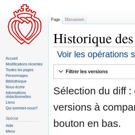
Page
Discussion
Historique des 
Voir les opérations 
Accueil
Modifications récentes
Aller
Aller
Toutes les pages
Filtrer les versions
à
à
Personnages
la
la
Bibliothèque
navigation
recherche
Sélection du diff 
Nous écrire
Informations
rédactionnelles
Liens
versions à compar
Qui sommes-nous?
Spécial
bouton en bas.
Aide
Menu