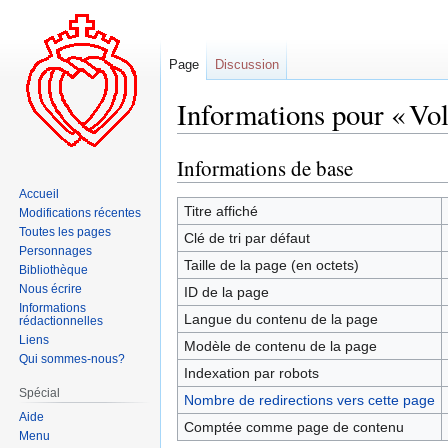
Page
Discussion
Informations pour « Vol
Informations de base
Aller
Aller
à
à
Accueil
la
la
Titre affiché
Modifications récentes
navigation
recherche
Toutes les pages
Clé de tri par défaut
Personnages
Taille de la page (en octets)
Bibliothèque
Nous écrire
ID de la page
Informations
Langue du contenu de la page
rédactionnelles
Liens
Modèle de contenu de la page
Qui sommes-nous?
Indexation par robots
Spécial
Nombre de redirections vers cette page
Aide
Comptée comme page de contenu
Menu