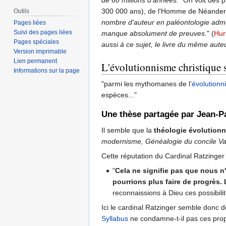
300 000 ans), de l'Homme de Néanderta
Outils
nombre d'auteur en paléontologie admet
Pages liées
Suivi des pages liées
manque absolument de preuves.
" (
Hur
Pages spéciales
aussi à ce sujet, le livre du même aute
Version imprimable
Lien permanent
L'évolutionnisme christique
Informations sur la page
"parmi les mythomanes de l’
évolutionn
espèces..."
Une thèse partagée par Jean-Pa
Il semble que la
théologie évolutionn
modernisme, Généalogie du concile Vat
Cette réputation du Cardinal Ratzinger
"
Cela ne signifie pas que nous n'
pourrions plus faire de progrès. 
reconnaissions à Dieu ces possibilit
Ici le cardinal Ratzinger semble donc
Syllabus
ne condamne-t-il pas ces propo