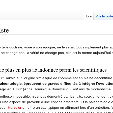
Lire
Voir le text
iste
e telle doctrine, vraie à son époque, ne le serait tout simplement plus auj
 ne change pas, la vérité ne change pas, elle est la même aujourd'hui qu
de plus en plus abandonnée parmi les scientifiques
 suit Darwin sur l’origine simiesque de l’homme est en pleine déconfitur
aléontologie, éprouvent de graves difficultés à intégrer l’évolut
cago en 1980
" (Abbé Dominique Bourmaud,
Cent ans de modernisme, G
pothèse impossible, n'est pas démontré par les faits: ceux-ci tendent plut
r une espèce de provenir d'une espèce différente. Et la paléontologie e
sseur
Hurzeler
en offre un cas typique en affirmant lors d'un entretien: "
photographies de l'oréopithèque (12 000 000 années), de l'australopit