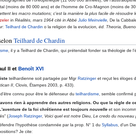
l (moins de 80 000 ans) et de l'homme de Cro-Magnon (moins de 30 000
tent les macro mutations; c'est la manière la plus facile de résoudre l
zeler
in
Réalités, mars 1964 cité in Abbé
Julio Meinvielle
,
De la Cabbal
ur:
Teilhard de Chardin
o la religion de la evolucion
, éd. Theoria, Bueno
 selon
Teilhard de Chardin
isme
, il y a Teilhard de Chardin, qui prétendait fonder sa théologie de 
ul II et
Benoît XVI
iste
teilhardienne soit partagée par Mgr
Ratzinger
et reçut les éloges
ican II
, Clovis, Étampes 2003, p. 433).
 d'être connu pour être le défenseur du
teilhardisme
, semble confirmé p
avons rien à apprendre des autres religions. Ou que la règle de ce
L'aventure de la foi chrétienne est toujours
nouvelle
et son incomm
és" (
Joseph Ratzinger
,
Voici quel est notre Dieu, Le credo du nouveau
 défendre l'hypothèse condamnée par la prop. N° 1 du
Syllabus
, d'un Di
sitions? Je cite: