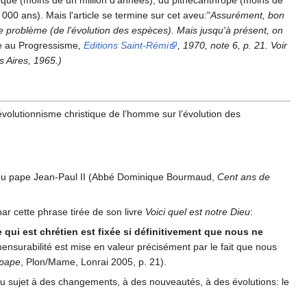
 ans). Mais l'article se termine sur cet aveu:"
Assurément, bon
e problème (de l'évolution des espèces). Mais jusqu'à présent, on
e au Progressisme
,
Editions Saint-Rémi
, 1970, note 6, p. 21. Voir
s Aires, 1965.)
l’évolutionnisme christique de l’homme sur l’évolution des
 du pape Jean-Paul II (Abbé Dominique Bourmaud,
Cent ans de
ar cette phrase tirée de son livre
Voici quel est notre Dieu
:
 qui est chrétien est fixée si définitivement que nous ne
ensurabilité est mise en valeur précisément par le fait que nous
 pape
, Plon/Mame, Lonrai 2005, p. 21).
eu sujet à des changements, à des nouveautés, à des évolutions: le