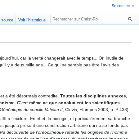
Se connecter
Rechercher
e source
Voir l’historique
ourd'hui, car la vérité changerait avec le temps... Or, inutile de
'il y a deux mille ans... Ce qui ne semble pas être l'avis des
e et a été désormais contredite.
Toutes les disciplines annexes,
ionnisme. C’est même ce que concluaient les scientifiques
énéalogie du concile Vatican II
, Clovis, Étampes 2003, p. P 433).
ôt à l'exclure. En effet, la biologie, et particulièrement sa branche
st jusqu'à présent une construction arbitraire qui ne se fonde pas
Ma découverte de l'oréopithèque retarde les origines de l'homme
hèque (moins de un million d'années), du pithécanthrope (moins de