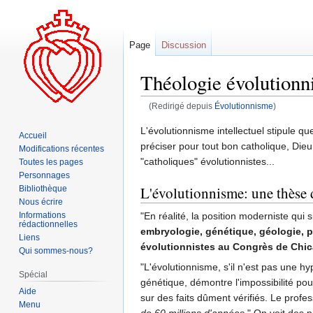
Page
Discussion
Théologie évolutionn
(Redirigé depuis
Évolutionnisme
)
Aller
Aller
L'évolutionnisme intellectuel stipule qu
Accueil
à
à
préciser pour tout bon catholique, Dieu
Modifications récentes
la
la
"catholiques" évolutionnistes...
Toutes les pages
navigation
recherche
Personnages
L'évolutionnisme: une thèse 
Bibliothèque
Nous écrire
"En réalité, la position moderniste qui
Informations
rédactionnelles
embryologie, génétique, géologie, p
Liens
évolutionnistes au Congrès de Chi
Qui sommes-nous?
"L'évolutionnisme, s'il n'est pas une hy
Spécial
génétique, démontre l'impossibilité pou
Aide
sur des faits dûment vérifiés. Le profe
Menu
de 60 millions d'années.
" On voit des 