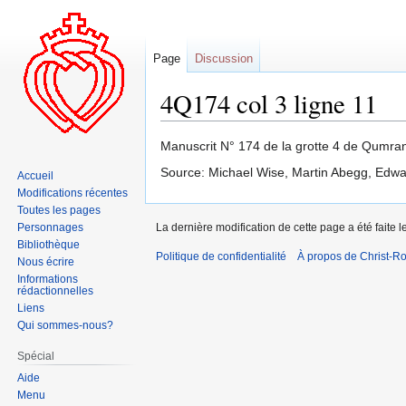
Page
Discussion
4Q174 col 3 ligne 11
Aller
Aller
Manuscrit N° 174 de la grotte 4 de Qumran
à
à
Source: Michael Wise, Martin Abegg, Edw
Accueil
la
la
Modifications récentes
navigation
recherche
Toutes les pages
Personnages
La dernière modification de cette page a été faite l
Bibliothèque
Politique de confidentialité
À propos de Christ-Ro
Nous écrire
Informations
rédactionnelles
Liens
Qui sommes-nous?
Spécial
Aide
Menu