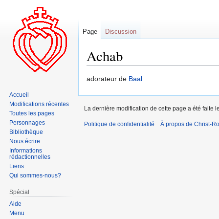
Page
Discussion
Achab
Aller
Aller
adorateur de
Baal
à
à
Accueil
la
la
Modifications récentes
La dernière modification de cette page a été faite l
navigation
recherche
Toutes les pages
Personnages
Politique de confidentialité
À propos de Christ-Ro
Bibliothèque
Nous écrire
Informations
rédactionnelles
Liens
Qui sommes-nous?
Spécial
Aide
Menu