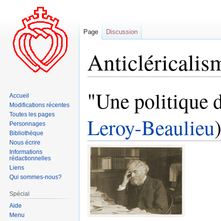
Page
Discussion
Anticléricalis
"Une politique d
Aller
Aller
Accueil
à
à
Modifications récentes
la
la
Toutes les pages
Leroy-Beaulieu
Personnages
navigation
recherche
Bibliothèque
Nous écrire
Informations
rédactionnelles
Liens
Qui sommes-nous?
Spécial
Aide
Menu