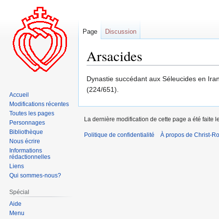
Page
Discussion
Arsacides
Aller
Aller
Dynastie succédant aux Séleucides en Iran 
à
à
(224/651).
Accueil
la
la
Modifications récentes
navigation
recherche
Toutes les pages
La dernière modification de cette page a été faite 
Personnages
Bibliothèque
Politique de confidentialité
À propos de Christ-Ro
Nous écrire
Informations
rédactionnelles
Liens
Qui sommes-nous?
Spécial
Aide
Menu