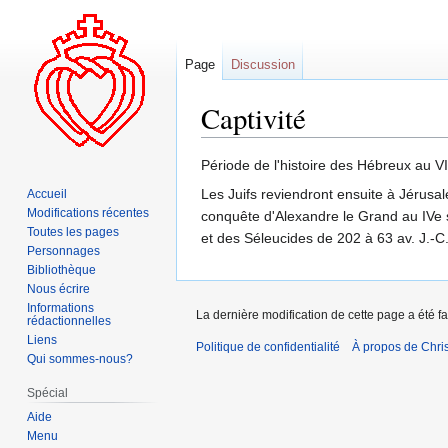
Page
Discussion
Captivité
Aller
Aller
Période de l'histoire des Hébreux au V
à
à
Les Juifs reviendront ensuite à Jérusalem
Accueil
la
la
Modifications récentes
conquête d'Alexandre le Grand au IVe si
navigation
recherche
Toutes les pages
et des Séleucides de 202 à 63 av. J.-C
Personnages
Bibliothèque
Nous écrire
Informations
La dernière modification de cette page a été fai
rédactionnelles
Liens
Politique de confidentialité
À propos de Chris
Qui sommes-nous?
Spécial
Aide
Menu