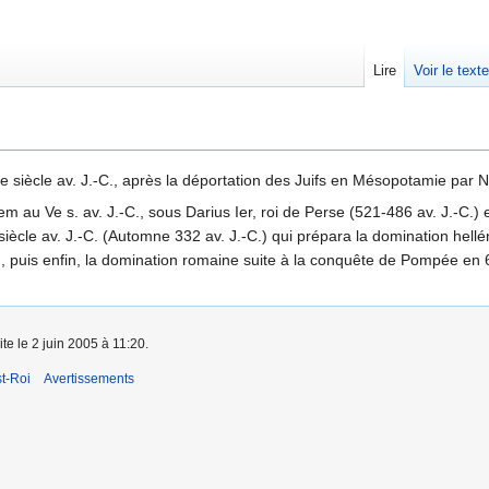
Lire
Voir le text
Ie siècle av. J.-C., après la déportation des Juifs en Mésopotamie par
 au Ve s. av. J.-C., sous Darius Ier, roi de Perse (521-486 av. J.-C.) et i
ècle av. J.-C. (Automne 332 av. J.-C.) qui prépara la domination hellén
., puis enfin, la domination romaine suite à la conquête de Pompée en 6
te le 2 juin 2005 à 11:20.
t-Roi
Avertissements