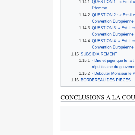
1.14.1
QUESTION 1 : « Est-il c
l'Homme
1.14.2
QUESTION 2 : « Est-il c
Convention Européenne 
1.14.3
QUESTION 3. « Est-il co
Convention Européenne 
1.14.4
QUESTION 4. « Est-il co
Convention Européenne 
1.15
SUBSIDIAIREMENT
1.15.1
- Dire et juger que le fa
républicaine du gouvern
1.15.2
- Débouter Monsieur le 
1.16
BORDEREAU DES PIECES
CONCLUSIONS A LA COU
                                        