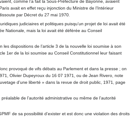
avaient, comme l’a fait la Sous-Préfecture de Bayonne, avaient
ris avait en effet reçu injonction du Ministre de l’Intérieur
 dissoute par Décret du 27 mai 1970.
uridiques judiciaires et politiques puisqu’un projet de loi avait été
e Nationale, mais la loi avait été déférée au Conseil
 les dispositions de l’article 3 de la nouvelle loi soumise à son
ticle 1er de la loi soumise au Conseil Constitutionnel leur faisant
t donc provoqué de vifs débats au Parlement et dans la presse ; on
 1971, Olivier Dupeyroux du 16 07 1971, ou de Jean Rivero, note
vetage d’une liberté » dans la revue de droit public, 1971, page
n préalable de l’autorité administrative ou même de l’autorité
GPMF de sa possibilité d’exister et est donc une violation des droits