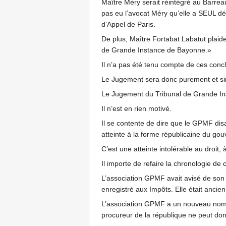
Maître Méry serait réintégré au Barreau 
pas eu l’avocat Méry qu’elle a SEUL dé
d’Appel de Paris.
De plus, Maître Fortabat Labatut plai
de Grande Instance de Bayonne.»
Il n’a pas été tenu compte de ces concl
Le Jugement sera donc purement et s
Le Jugement du Tribunal de Grande Ins
Il n’est en rien motivé.
Il se contente de dire que le GPMF dis
atteinte à la forme républicaine du go
C’est une atteinte intolérable au droit, 
Il importe de refaire la chronologie de c
L’association GPMF avait avisé de son 
enregistré aux Impôts. Elle était anci
L’association GPMF a un nouveau nom 
procureur de la république ne peut don