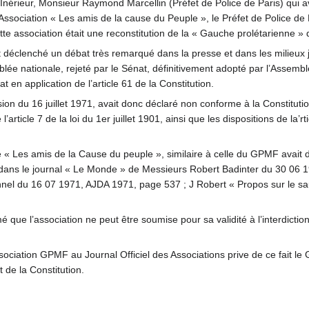
’Inérieur, Monsieur Raymond Marcellin (Préfet de Police de Paris) qui 
Association « Les amis de la cause du Peuple », le Préfet de Police de Pa
tte association était une reconstitution de la « Gauche prolétarienne »
t ont déclenché un débat très remarqué dans la presse et dans les milieux j
ée nationale, rejeté par le Sénat, définitivement adopté par l’Assemblé
t en application de l’article 61 de la Constitution.
ion du 16 juillet 1971, avait donc déclaré non conforme à la Constitution
article 7 de la loi du 1er juillet 1901, ainsi que les dispositions de la’r
aire « Les amis de la Cause du peuple », similaire à celle du GPMF avai
es dans le journal « Le Monde » de Messieurs Robert Badinter du 30 06
nnel du 16 07 1971, AJDA 1971, page 537 ; J Robert « Propos sur le sau
 que l’association ne peut être soumise pour sa validité à l’interdictio
ssociation GPMF au Journal Officiel des Associations prive de ce fait le 
de la Constitution.