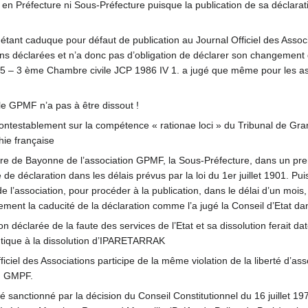
n Préfecture ni Sous-Préfecture puisque la publication de sa déclaratio
étant caduque pour défaut de publication au Journal Officiel des Associ
ons déclarées et n’a donc pas d’obligation de déclarer son changemen
5 – 3 ème Chambre civile JCP 1986 IV 1. a jugé que même pour les asso
le GPMF n’a pas à être dissout !
ntestablement sur la compétence « rationae loci » du Tribunal de Gra
ie française
ure de Bayonne de l’association GPMF, la Sous-Préfecture, dans un prem
é de déclaration dans les délais prévus par la loi du 1er juillet 1901. 
 l’association, pour procéder à la publication, dans le délai d’un mois, 
citement la caducité de la déclaration comme l’a jugé la Conseil d’Etat 
déclarée de la faute des services de l’Etat et sa dissolution ferait da
ntique à la dissolution d’IPARETARRAK
fficiel des Associations participe de la même violation de la liberté d’
on GMPF.
é sanctionné par la décision du Conseil Constitutionnel du 16 juillet 19