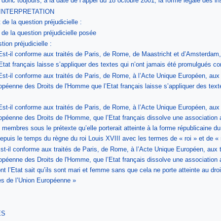
donc toujours, à la date de l’appel du 18 octobre 2001, la forme légale des ins
INTERPRETATION
de la question préjudicielle :
 de la question préjudicielle posée
ion préjudicielle :
t-il conforme aux traités de Paris, de Rome, de Maastricht et d’Amsterdam,
tat français laisse s’appliquer des textes qui n’ont jamais été promulgués co
t-il conforme aux traités de Paris, de Rome, à l’Acte Unique Européen, aux 
péenne des Droits de l'Homme que l’Etat français laisse s’appliquer des text
t-il conforme aux traités de Paris, de Rome, à l’Acte Unique Européen, aux 
péenne des Droits de l'Homme, que l’Etat français dissolve une association ant
membres sous le prétexte qu’elle porterait atteinte à la forme républicaine du 
depuis le temps du règne du roi Louis XVIII avec les termes de « roi » et de 
-il conforme aux traités de Paris, de Rome, à l’Acte Unique Européen, aux t
péenne des Droits de l'Homme, que l’Etat français dissolve une association ant
 l’Etat sait qu’ils sont mari et femme sans que cela ne porte atteinte au dro
res de l’Union Européenne »
ES