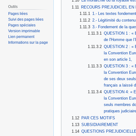
1.10
La monarchie ou la royauté est 
Outils
1.11
RECOURS PREJUDICIEL EN 
1.11.1
1.- Les textes fondement 
Pages liées
Suivi des pages liées
1.11.2
2.- Légitimité du contenu
Pages spéciales
1.11.3
3.- Fondement de la quest
Version imprimable
1.11.3.1
QUESTION 1 : « Es
Lien permanent
de l'Homme que l’E
Informations sur la page
1.11.3.2
QUESTION 2 : « Es
la Convention Euro
en son article 1,
1.11.3.3
QUESTION 3 : « Es
la Convention Euro
de ses deux seuls 
français a laissé 
1.11.3.4
QUESTION 4: « Est
la Convention Euro
seuls membres dont
pratiques judiciai
1.12
PAR CES MOTIFS
1.13
SUBSIDIAIREMENT
1.14
QUESTIONS PREJUDICIELL