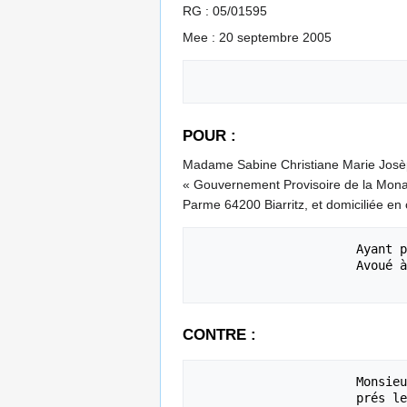
RG : 05/01595
Mee : 20 septembre 2005
POUR :
Madame Sabine Christiane Marie Josè
« Gouvernement Provisoire de la Monar
Parme 64200 Biarritz, et domiciliée en 
                      Ayant pour Avoué à la Cour : Maître Michel VERGEZ 

                      Avoué à la Cour d’Appel de Pau, 2, rue Saint Louis 64000 PAU

CONTRE :
                      Monsieur le Procureur de la république, 
