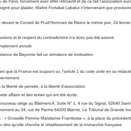
de Paris, forcément avec effet rétroactif et de ce fait l’association aur
signé pour plaider, Maître Fortabat Labatut n’intervenant que provisoi
de devant le Conseil de Prud'Hommes de Reims le même jour, 24 février
usions et le respect du contradictoire n’a donc pas été assuré.
implement annulé.
tance de Bayonne fait un simulacre de motivation.
ant que la France est toujours vu, l’article 1 du code civile en sa r
uvernement.
à la liberté de pensée, à la liberté d’association.
ette affaire et des textes qui ont été écrits.
nouveau siège au Bâtiment A, Suite N° 1, 4 rue du Signal, 02640 Saint
ennement au 34, rue de Parme 64200 Biarritz. Le Tribunal de Grande Ins
: « Groseille Pomme Mandarine Framboise », à la place du précédent
c dire qu’elle cherche le rétablissement de la monarchie française.