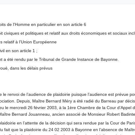
ts de l'Homme en particulier en son article 6
oit civiques et politiques et relatif aux droits économiques et sociaux inc
és relatif à l’Union Européenne
il en son article 1 ;
nt a été rendu par le Tribunal de Grande Instance de Bayonne.
voué, dans les délais prévus
 le renvoi de l’audience de plaidoirie puisque l’audience est prévue po
sociation. Depuis, Maître Bernard Méry a été radié du Barreau par déci
ieu le mercredi 26 février 2003, à la 1ère Chambre de la Cour d’Appel d
Maître Bernard Jouanneau, ancien associé de Monsieur Robert Badinte
laidoirie en l’attente de la décision qui sera rendue par la Cour de Pa
 du fait que la plaidoirie du 24 02 2003 à Bayonne en l’absence de Maî