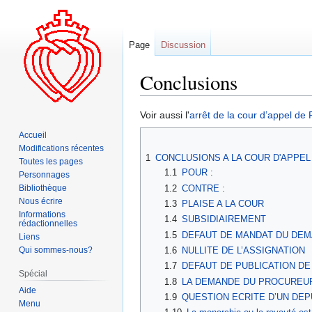
Page
Discussion
Conclusions
Aller
Aller
Voir aussi l'
arrêt de la cour d’appel de
à
à
Accueil
la
la
Modifications récentes
1
CONCLUSIONS A LA COUR D'APPEL
navigation
recherche
Toutes les pages
1.1
POUR :
Personnages
1.2
CONTRE :
Bibliothèque
Nous écrire
1.3
PLAISE A LA COUR
Informations
1.4
SUBSIDIAIREMENT
rédactionnelles
1.5
DEFAUT DE MANDAT DU DE
Liens
Qui sommes-nous?
1.6
NULLITE DE L’ASSIGNATION
1.7
DEFAUT DE PUBLICATION DE 
Spécial
1.8
LA DEMANDE DU PROCUREUR 
Aide
1.9
QUESTION ECRITE D’UN DEPU
Menu