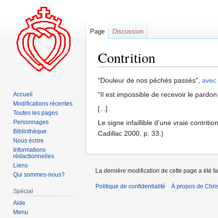
Page
Discussion
Contrition
Aller
Aller
"Douleur de nos péchés passés",
avec
à
à
"Il est impossible de recevoir le pardon
Accueil
la
la
Modifications récentes
[...]
navigation
recherche
Toutes les pages
Personnages
Le signe infaillible d'une vraie contriti
Bibliothèque
Cadillac 2000, p. 33.)
Nous écrire
Informations
rédactionnelles
Liens
La dernière modification de cette page a été fa
Qui sommes-nous?
Politique de confidentialité
À propos de Chris
Spécial
Aide
Menu