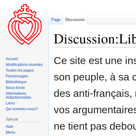
Page
Discussion
Discussion:Libe
Aller
Aller
Ce site est une ins
Accueil
à
à
Modifications récentes
la
la
Toutes les pages
son peuple, à sa c
navigation
recherche
Personnages
Bibliothèque
Nous écrire
des anti-français,
Informations
rédactionnelles
Liens
vos argumentaires 
Qui sommes-nous?
Spécial
ne tient pas debou
Aide
Menu