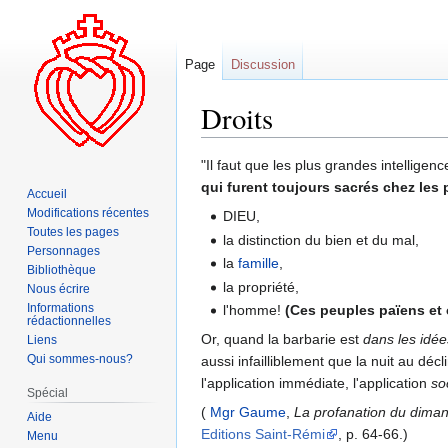
Page
Discussion
Droits
Aller
Aller
"Il faut que les plus grandes intellig
à
à
qui furent toujours sacrés chez les
Accueil
la
la
Modifications récentes
DIEU,
navigation
recherche
Toutes les pages
la distinction du bien et du mal,
Personnages
la
famille
,
Bibliothèque
la propriété,
Nous écrire
Informations
l'homme!
(Ces peuples païens et
rédactionnelles
Or, quand la barbarie est
dans les idée
Liens
Qui sommes-nous?
aussi infailliblement que la nuit au déc
l'application immédiate, l'application
so
Spécial
(
Mgr Gaume
,
La profanation du dimanch
Aide
Editions Saint-Rémi
, p. 64-66.)
Menu