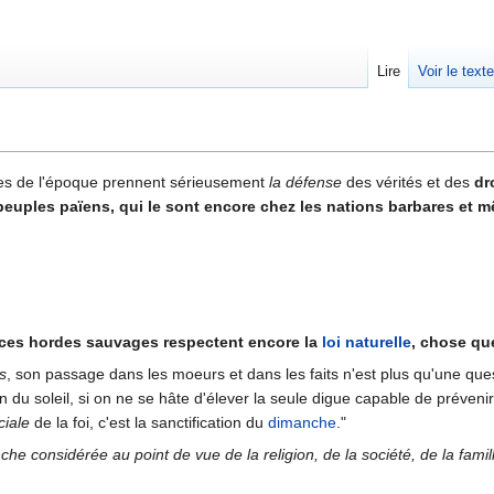
Lire
Voir le text
ences de l'époque prennent sérieusement
la défense
des vérités et des
dr
 peuples païens, qui le sont encore chez les nations barbares et
 ces hordes sauvages respectent encore la
loi naturelle
, chose qu
s
, son passage dans les moeurs et dans les faits n'est plus qu'une ques
lin du soleil, si on ne se hâte d'élever la seule digue capable de préveni
ciale
de la foi, c'est la sanctification du
dimanche
."
e considérée au point de vue de la religion, de la société, de la famille