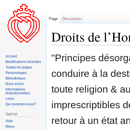
Page
Discussion
Droits de l’H
Aller
Aller
"Principes désor
Accueil
à
à
Modifications récentes
la
la
Toutes les pages
conduire à la dest
navigation
recherche
Personnages
Bibliothèque
Nous écrire
toute religion & a
Informations
rédactionnelles
Liens
imprescriptibles d
Qui sommes-nous?
Spécial
retour à un état a
Aide
Menu